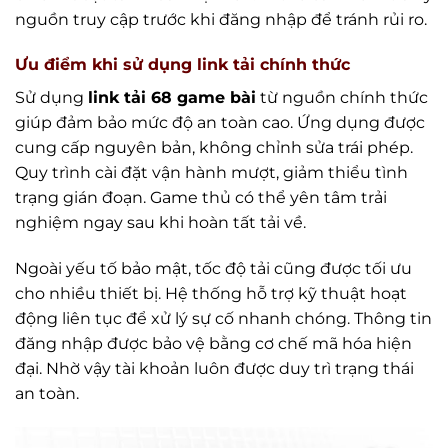
nguồn truy cập trước khi đăng nhập để tránh rủi ro.
Ưu điểm khi sử dụng link tải chính thức
Sử dụng
link tải 68 game bài
từ nguồn chính thức
giúp đảm bảo mức độ an toàn cao. Ứng dụng được
cung cấp nguyên bản, không chỉnh sửa trái phép.
Quy trình cài đặt vận hành mượt, giảm thiểu tình
trạng gián đoạn. Game thủ có thể yên tâm trải
nghiệm ngay sau khi hoàn tất tải về.
Ngoài yếu tố bảo mật, tốc độ tải cũng được tối ưu
cho nhiều thiết bị. Hệ thống hỗ trợ kỹ thuật hoạt
động liên tục để xử lý sự cố nhanh chóng. Thông tin
đăng nhập được bảo vệ bằng cơ chế mã hóa hiện
đại. Nhờ vậy tài khoản luôn được duy trì trạng thái
an toàn.