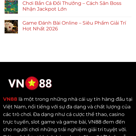
Chơi Bắn Cá Đổi Thưởng – Cách Săn Boss
Nhận Jackpot Lớn
Game Đánh Bài Online – Siêu Phẩm Giải Trí
Hot Nhất 2026
VN88
là một trong những nhà cái uy tín hàng đầu tại
Việt Nam, nổi tiếng với sự đa dạng và chất lượng của
các trò chơi. Đa dạng như cá cược thể thao, casino
trực tuyến, slot game và game bài, VN88 đem đến
cho người chơi những trải nghiệm giải trí tuyệt vời.