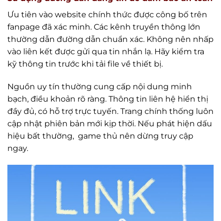
Ưu tiên vào website chính thức được công bố trên
fanpage đã xác minh. Các kênh truyền thông lớn
thường dẫn đường dẫn chuẩn xác. Không nên nhấp
vào liên kết được gửi qua tin nhắn lạ. Hãy kiểm tra
kỹ thông tin trước khi tải file về thiết bị.
Nguồn uy tín thường cung cấp nội dung minh
bạch, điều khoản rõ ràng. Thông tin liên hệ hiển thị
đầy đủ, có hỗ trợ trực tuyến. Trang chính thống luôn
cập nhật phiên bản mới kịp thời. Nếu phát hiện dấu
hiệu bất thường, game thủ nên dừng truy cập
ngay.