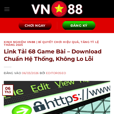
Bỏ
qua
nội
dung
CHƠI NGAY
ĐĂNG KÝ
KINH NGHIỆM VN88 | BÍ QUYẾT CHƠI HIỆU QUẢ, TĂNG TỶ LỆ
THẮNG 2025
Link Tải 68 Game Bài – Download
Chuẩn Hệ Thống, Không Lo Lỗi
ĐĂNG VÀO
06/03/2026
BỞI
EDITOR0SEO
06
Th3