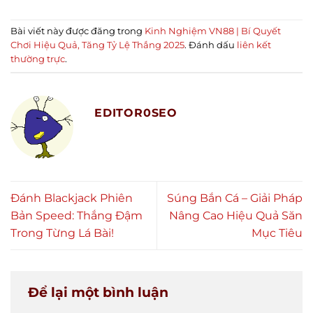
Bài viết này được đăng trong
Kinh Nghiệm VN88 | Bí Quyết
Chơi Hiệu Quả, Tăng Tỷ Lệ Thắng 2025
. Đánh dấu
liên kết
thường trực
.
EDITOR0SEO
Đánh Blackjack Phiên
Súng Bắn Cá – Giải Pháp
Bản Speed: Thắng Đậm
Nâng Cao Hiệu Quả Săn
Trong Từng Lá Bài!
Mục Tiêu
Để lại một bình luận