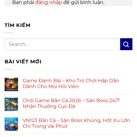
Bạn phải
đăng nhập
để gửi bình luận.
TÌM KIẾM
BÀI VIẾT MỚI
Game Đánh Bài – Kho Trò Chơi Hấp Dẫn
Dành Cho Mọi Hội Viên
Chơi Game Bắn Cá 2026 – Săn Boss 24/7
Nhận Thưởng Cực Đã
VN123 Bắn Cá – Săn Boss Khủng, Hốt Xu Lớn
Chỉ Trong Vài Phút