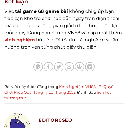
Kết luận
Việc
tải game 68 game bài
không chỉ giúp bạn
tiếp cận kho trò chơi hấp dẫn ngay trên điện thoại
mà còn mở ra không gian giải trí linh hoạt, tiện lợi
mỗi ngày. Đồng hành cùng VN88 và cập nhật thêm
kinh nghiệm
hữu ích để tối ưu trải nghiệm và tận
hưởng trọn vẹn từng phút giây thư giãn.
Bài viết này được đăng trong
Kinh Nghiệm VN88 | Bí Quyết
Chơi Hiệu Quả, Tăng Tỷ Lệ Thắng 2025
. Đánh dấu
liên kết
thường trực
.
EDITOR0SEO