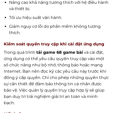
Nâng cao khả năng tương thích với hệ điều hành
và thiết bị.
Tối ưu hiệu suất vận hành.
Giảm nguy cơ lỗi do phần mềm không tương
thích.
Kiểm soát quyền truy cập khi cài đặt ứng dụng
Trong quá trình
tải game 68 game bài
và cài đặt,
ứng dụng có thể yêu cầu quyền truy cập vào một
số chức năng như bộ nhớ, thông báo hoặc mạng
Internet. Bạn nên đọc kỹ các yêu cầu này trước khi
đồng ý cấp quyền. Chỉ cho phép những quyền thực
sự cần thiết để đảm bảo thông tin cá nhân được
bảo vệ. Việc quản lý quyền truy cập hợp lý sẽ giúp
bạn duy trì trải nghiệm giải trí an toàn và minh
bạch.